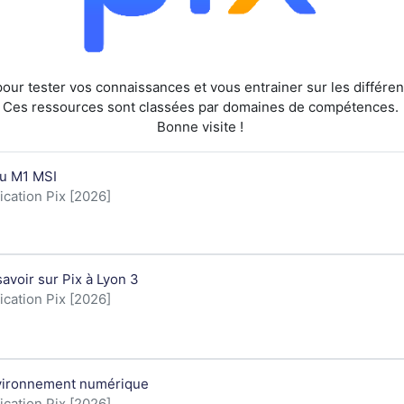
our tester vos connaissances et vous entrainer sur les différe
Ces ressources sont classées par domaines de compétences.
Bonne visite !
u cours
tu M1 MSI
orie de cours
ication Pix [2026]
u cours
savoir sur Pix à Lyon 3
orie de cours
ication Pix [2026]
u cours
vironnement numérique
orie de cours
ication Pix [2026]