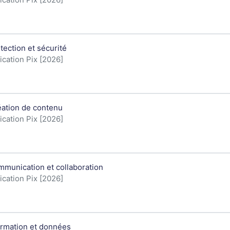
u cours
otection et sécurité
orie de cours
ication Pix [2026]
u cours
éation de contenu
orie de cours
ication Pix [2026]
u cours
mmunication et collaboration
orie de cours
ication Pix [2026]
u cours
formation et données